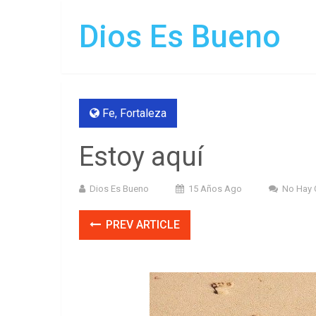
Dios Es Bueno
Fe
,
Fortaleza
Estoy aquí
Dios Es Bueno
15 Años Ago
No Hay 
PREV ARTICLE