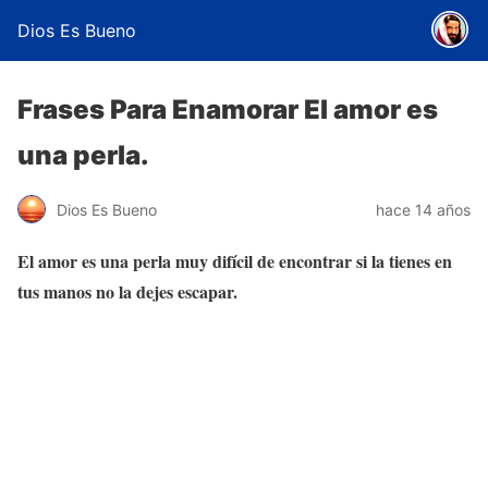
Dios Es Bueno
Frases Para Enamorar El amor es
una perla.
Dios Es Bueno
hace 14 años
El amor es una perla muy difícil de encontrar si la tienes en
tus manos no la dejes escapar.