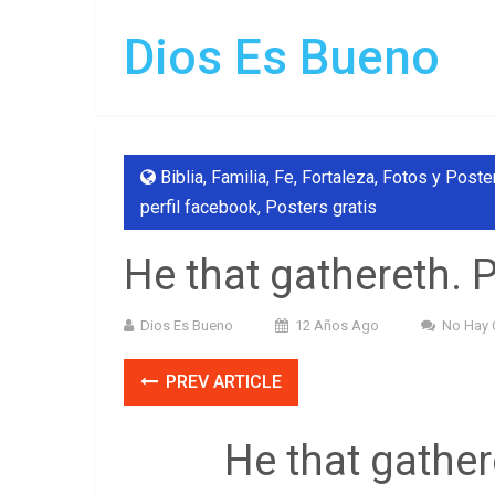
Dios Es Bueno
Biblia
,
Familia
,
Fe
,
Fortaleza
,
Fotos y Poste
perfil facebook
,
Posters gratis
He that gathereth. 
Dios Es Bueno
12 Años Ago
No Hay 
PREV ARTICLE
He that gather