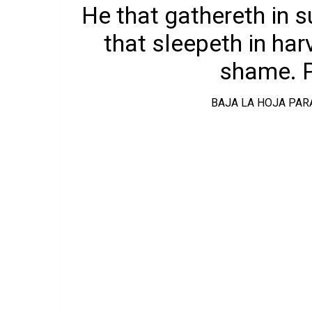
He that gathereth in 
that sleepeth in har
shame. P
BAJA LA HOJA PAR