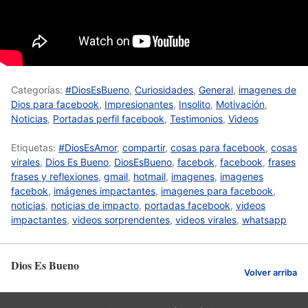
Categorías:
#DiosEsBueno
,
Curiosidades
,
General
,
imagenes de
Dios para facebook
,
Impresionantes
,
Insolito
,
Motivación
,
Noticias
,
Portadas perfil facebook
,
Testimonios
,
Videos
Etiquetas:
#DiosEsAmor
,
compartir
,
cosas para facebook
,
cosas
virales
,
Dios Es Bueno
,
DiosEsBueno
,
facebok
,
facebook
,
frases
frases y reflexiones
,
gmail
,
hotmail
,
imagenes
,
imagenes
facebok
,
imágenes impactantes
,
imagenes para facebook
,
noticias
,
noticias de impacto
,
portadas facebook
,
videos
impactantes
,
videos sorprendentes
,
videos virales
,
whatsapp
Dios Es Bueno
Volver arriba