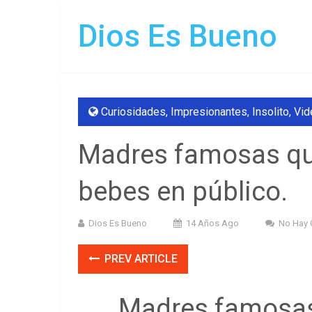
Dios Es Bueno
Curiosidades
,
Impresionantes
,
Insolito
,
Vid
Madres famosas qu
bebes en público.
Dios Es Bueno
14 Años Ago
No Hay 
PREV ARTICLE
Madres famosas