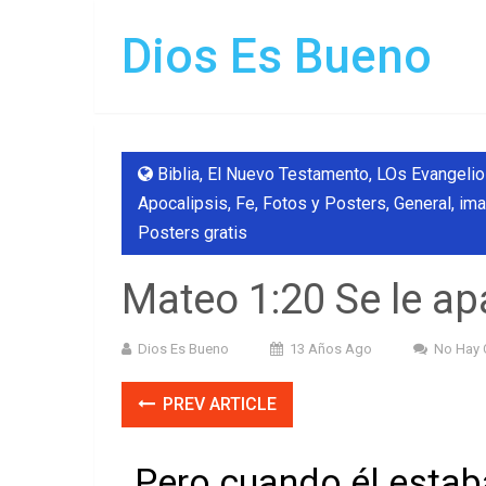
Dios Es Bueno
Biblia
,
El Nuevo Testamento, LOs Evangelios
Apocalipsis
,
Fe
,
Fotos y Posters
,
General
,
ima
Posters gratis
Mateo 1:20 Se le ap
Dios Es Bueno
13 Años Ago
No Hay 
PREV ARTICLE
Pero cuando él estab