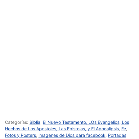
Categorías:
Biblia
,
El Nuevo Testamento, LOs Evangelios, Los
Hechos de Los Apostoles, Las Epistolas, y El Apocalipsis
,
Fe
,
Fotos y Posters
,
imagenes de Dios para facebook
,
Portadas