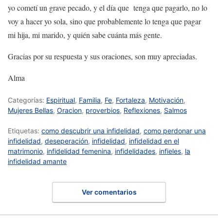
yo cometí un grave pecado, y el día que tenga que pagarlo, no lo
voy a hacer yo sola, sino que probablemente lo tenga que pagar
mi hija, mi marido, y quién sabe cuánta más gente.
Gracias por su respuesta y sus oraciones, son muy apreciadas.
Alma
Categorías:
Espiritual
,
Familia
,
Fe
,
Fortaleza
,
Motivación
,
Mujeres Bellas
,
Oracion
,
proverbios
,
Reflexiones
,
Salmos
Etiquetas:
como descubrir una infidelidad
,
como perdonar una
infidelidad
,
deseperación
,
infidelidad
,
infidelidad en el
matrimonio
,
infidelidad femenina
,
infidelidades
,
infieles
,
la
infidelidad amante
Ver comentarios