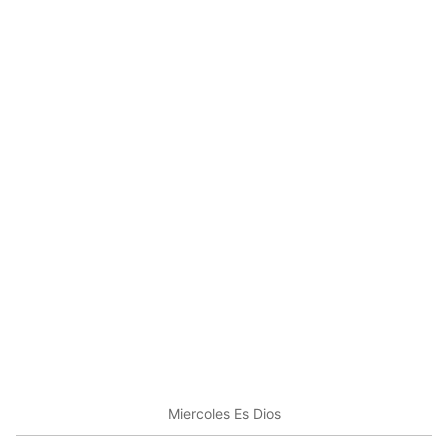
Miercoles Es Dios