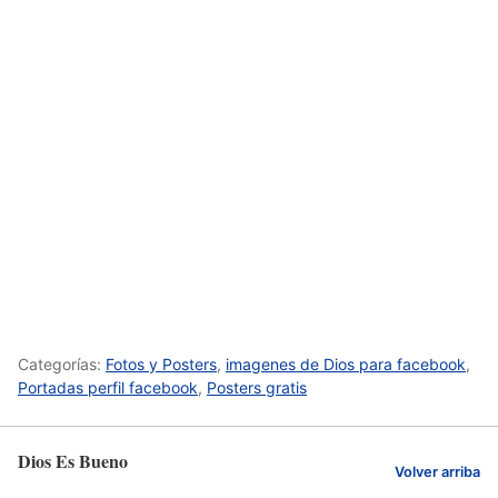
Categorías:
Fotos y Posters
,
imagenes de Dios para facebook
,
Portadas perfil facebook
,
Posters gratis
Dios Es Bueno
Volver arriba