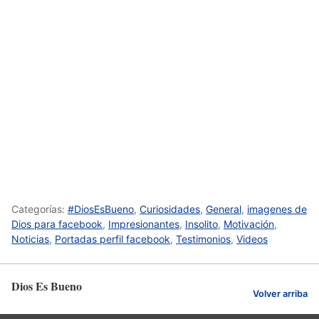
Categorías:
#DiosEsBueno
,
Curiosidades
,
General
,
imagenes de
Dios para facebook
,
Impresionantes
,
Insolito
,
Motivación
,
Noticias
,
Portadas perfil facebook
,
Testimonios
,
Videos
Dios Es Bueno
Volver arriba