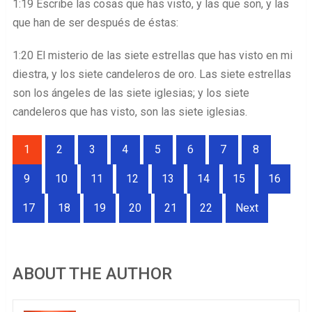
1:19 Escribe las cosas que has visto, y las que son, y las
que han de ser después de éstas:
1:20 El misterio de las siete estrellas que has visto en mi
diestra, y los siete candeleros de oro. Las siete estrellas
son los ángeles de las siete iglesias; y los siete
candeleros que has visto, son las siete iglesias.
1
2
3
4
5
6
7
8
9
10
11
12
13
14
15
16
17
18
19
20
21
22
Next
ABOUT THE AUTHOR