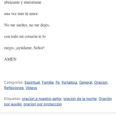
abrázame y muéstrame
una vez más tu amor.
No me sueltes, no me dejes,
con todo mi corazón te lo
ruego, ¡ayúdame, Señor!
AMÉN
Categorías:
Espiritual
,
Familia
,
Fe
,
Fortaleza
,
General
,
Oracion
,
Reflexiones
,
Videos
Etiquetas:
oracion a nuestro señor
,
oracion de la noche
,
Oración
por auxilio
,
oracion por proteccion