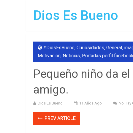
Dios Es Bueno
#DiosEsBueno
,
Curiosidades
,
General
,
ima
Motivación
,
Noticias
,
Portadas perfil faceboo
Pequeño niño da el 
amigo.
Dios Es Bueno
11 Años Ago
No Hay 
PREV ARTICLE