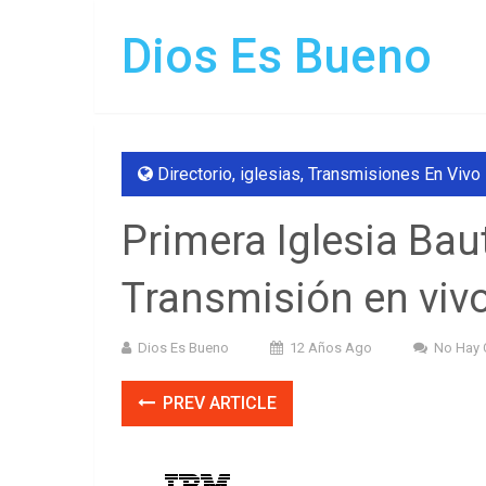
Dios Es Bueno
Directorio
,
iglesias
,
Transmisiones En Vivo
Primera Iglesia Baut
Transmisión en vivo
Dios Es Bueno
12 Años Ago
No Hay 
PREV ARTICLE