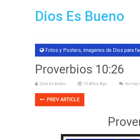
Dios Es Bueno
Fotos y Posters
,
imagenes de Dios para f
Proverbios 10:26
Dios Es Bueno
13 Años Ago
No Hay 
PREV ARTICLE
Prove