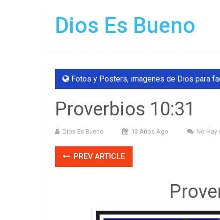
Dios Es Bueno
Fotos y Posters
,
imagenes de Dios para f
Proverbios 10:31
Dios Es Bueno
13 Años Ago
No Hay 
PREV ARTICLE
Prove