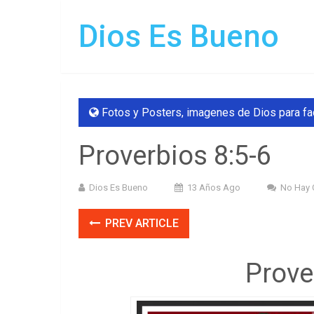
Dios Es Bueno
Fotos y Posters
,
imagenes de Dios para f
Proverbios 8:5-6
Dios Es Bueno
13 Años Ago
No Hay 
PREV ARTICLE
Prove