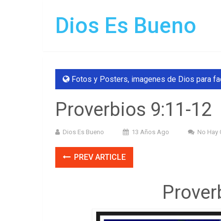
Dios Es Bueno
Fotos y Posters
,
imagenes de Dios para f
Proverbios 9:11-12
Dios Es Bueno
13 Años Ago
No Hay 
PREV ARTICLE
Prover