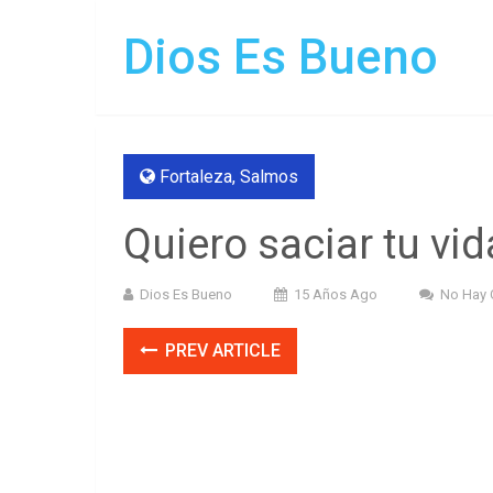
Dios Es Bueno
Fortaleza
,
Salmos
Quiero saciar tu vi
Dios Es Bueno
15 Años Ago
No Hay 
PREV ARTICLE