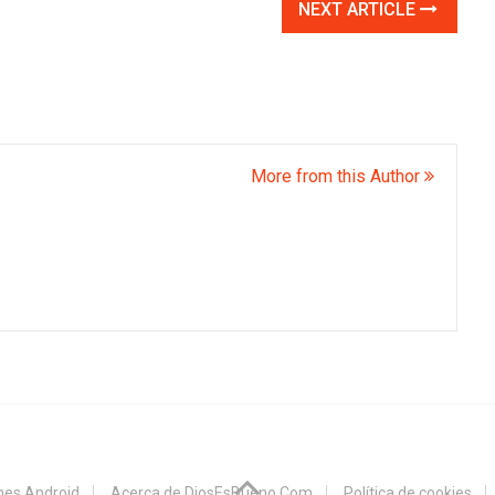
NEXT ARTICLE
More from this Author
ones Android
Acerca de DiosEsBueno.Com
Política de cookies