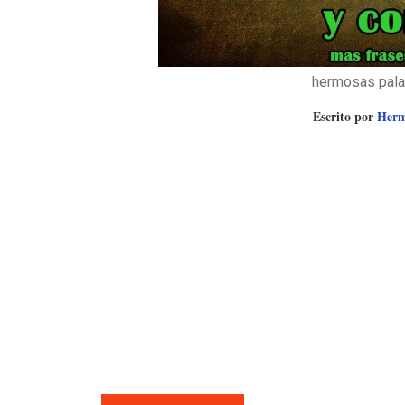
hermosas palab
Escrito por
Herme