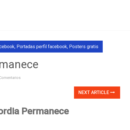
acebook
,
Portadas perfil facebook
,
Posters gratis
ermanece
Comentarios
NEXT ARTICLE
ordia Permanece