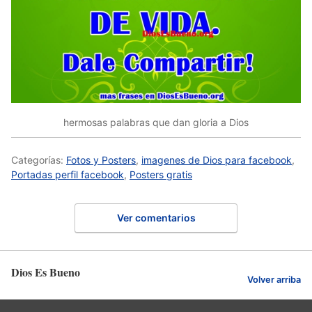
hermosas palabras que dan gloria a Dios
Categorías:
Fotos y Posters
,
imagenes de Dios para facebook
,
Portadas perfil facebook
,
Posters gratis
Ver comentarios
Dios Es Bueno
Volver arriba