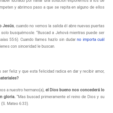
n haber luchado por hallar una solución exponemos a los de
ompeten y abrimos paso a que se repita en alguno de ellos
to Jesús
, cuando no vemos la salida él abre nuevas puertas
e solo busquémosle. “Buscad a Jehová mientras puede ser
Isaías 55:6). Cuando llames hazlo sin dudar
no importa cuál
ienes con sinceridad le buscan.
ser feliz y que esta felicidad radica en dar y recibir amor,
ateriales?
os a nuestro hermano(a),
el Dios bueno nos concederá lo
n gloria.
“Mas buscad primeramente el reino de Dios y su
 (S. Mateo 6:33).