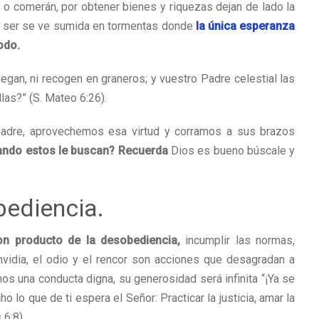
o comerán, por obtener bienes y riquezas dejan de lado la
su ser se ve sumida en tormentas donde
la única esperanza
odo.
iegan, ni recogen en graneros; y vuestro Padre celestial las
as?” (S. Mateo 6:26).
Padre, aprovechemos esa virtud y corramos a sus brazos
ando estos le buscan? Recuerda
Dios es bueno búscale y
bediencia.
on producto de la desobediencia,
incumplir las normas,
envidia, el odio y el rencor son acciones que desagradan a
s una conducta digna, su generosidad será infinita “¡Ya se
o lo que de ti espera el Señor: Practicar la justicia, amar la
 6:8).