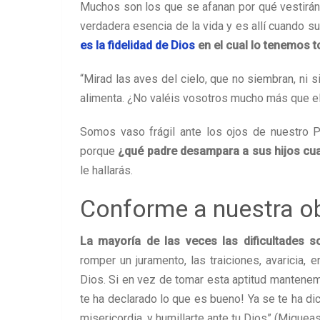
Muchos son los que se afanan por qué vestirán 
verdadera esencia de la vida y es allí cuando 
es la fidelidad de Dios
en el cual lo tenemos t
“Mirad las aves del cielo, que no siembran, ni s
alimenta. ¿No valéis vosotros mucho más que ell
Somos vaso frágil ante los ojos de nuestro 
porque
¿qué padre desampara a sus hijos cu
le hallarás.
Conforme a nuestra o
La mayoría de las veces las dificultades s
romper un juramento, las traiciones, avaricia, 
Dios. Si en vez de tomar esta aptitud mantenemo
te ha declarado lo que es bueno! Ya se te ha dich
misericordia, y humillarte ante tu Dios” (Miqueas