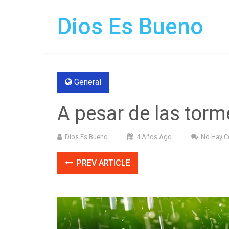
Dios Es Bueno
General
A pesar de las torm
Dios Es Bueno
4 Años Ago
No Hay C
PREV ARTICLE