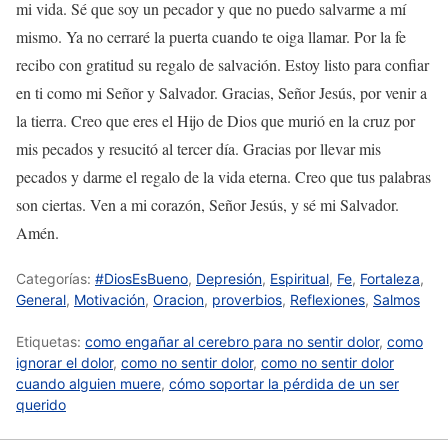
mi vida. Sé que soy un pecador y que no puedo salvarme a mí
mismo. Ya no cerraré la puerta cuando te oiga llamar. Por la fe
recibo con gratitud su regalo de salvación. Estoy listo para confiar
en ti como mi Señor y Salvador. Gracias, Señor Jesús, por venir a
la tierra. Creo que eres el Hijo de Dios que murió en la cruz por
mis pecados y resucitó al tercer día. Gracias por llevar mis
pecados y darme el regalo de la vida eterna. Creo que tus palabras
son ciertas. Ven a mi corazón, Señor Jesús, y sé mi Salvador.
Amén.
Categorías:
#DiosEsBueno
,
Depresión
,
Espiritual
,
Fe
,
Fortaleza
,
General
,
Motivación
,
Oracion
,
proverbios
,
Reflexiones
,
Salmos
Etiquetas:
como engañar al cerebro para no sentir dolor
,
como
ignorar el dolor
,
como no sentir dolor
,
como no sentir dolor
cuando alguien muere
,
cómo soportar la pérdida de un ser
querido