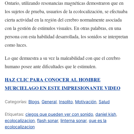
Ontario, utilizando resonancias magnéticas demostraron que en
los sujetos de prueba, usuarios de la ecolocalización, se efectuaba
cierta actividad en la región del cerebro normalmente asociada
con la gestión de estímulos visuales. En otras palabras, en una
persona con esta habilidad desarrollada, los sonidos se interpretan
como luces.
Lo que demuestra a su vez la maleabilidad con que el cerebro
humano posee ante dificultades que le estimulen.
HAZ CLIC PARA CONOCER AL HOMBRE
MURCIELAGO EN ESTE IMPRESIONANTE VIDEO
Categorías:
Blogs
,
General
,
Insolito
,
Motivación
,
Salud
Etiquetas:
ciegos que pueden ver con sonido
,
daniel kish
,
ecolocalizacion
,
flash sonar
,
linterna sonar
,
que es la
ecolocalizacion