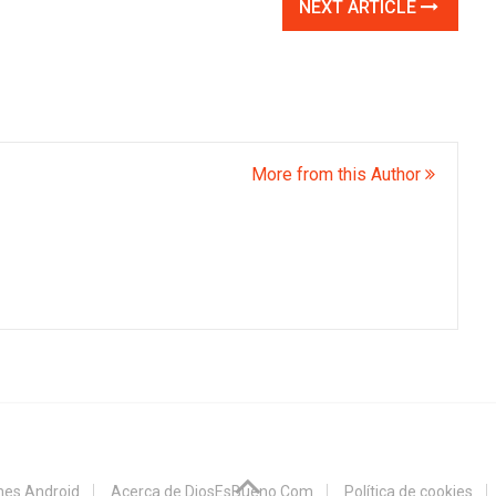
NEXT ARTICLE
More from this Author
ones Android
Acerca de DiosEsBueno.Com
Política de cookies