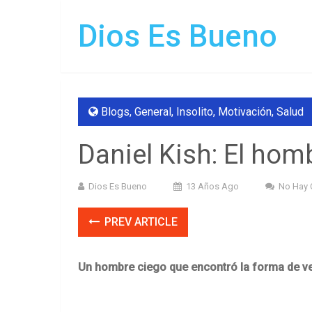
Dios Es Bueno
Blogs
,
General
,
Insolito
,
Motivación
,
Salud
Daniel Kish: El hom
Dios Es Bueno
13 Años Ago
No Hay 
PREV ARTICLE
Un hombre ciego que encontró la forma de ve