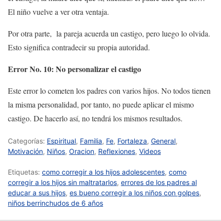
El niño vuelve a ver otra ventaja.
Por otra parte, la pareja acuerda un castigo, pero luego lo olvida.
Esto significa contradecir su propia autoridad.
Error No. 10: No personalizar el castigo
Este error lo cometen los padres con varios hijos. No todos tienen
la misma personalidad, por tanto, no puede aplicar el mismo
castigo. De hacerlo así, no tendrá los mismos resultados.
Categorías:
Espiritual
,
Familia
,
Fe
,
Fortaleza
,
General
,
Motivación
,
Niños
,
Oracion
,
Reflexiones
,
Videos
Etiquetas:
como corregir a los hijos adolescentes
,
como
corregir a los hijos sin maltratarlos
,
errores de los padres al
educar a sus hijos
,
es bueno corregir a los niños con golpes
,
niños berrinchudos de 6 años