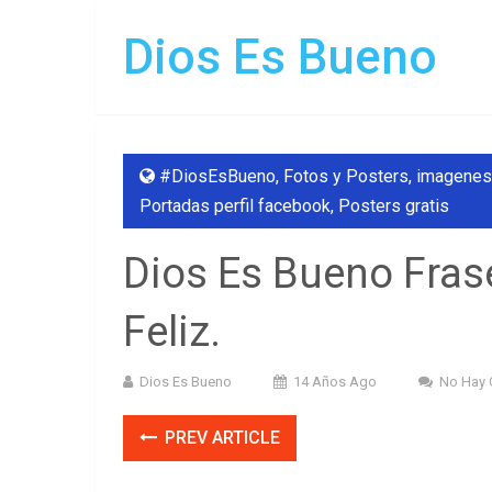
Dios Es Bueno
#DiosEsBueno
,
Fotos y Posters
,
imagenes
Portadas perfil facebook
,
Posters gratis
Dios Es Bueno Fras
Feliz.
Dios Es Bueno
14 Años Ago
No Hay 
PREV ARTICLE