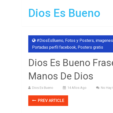
Dios Es Bueno
#DiosEsBueno
,
Fotos y Posters
,
imagenes
Portadas perfil facebook
,
Posters gratis
Dios Es Bueno Frase
Manos De Dios
Dios Es Bueno
14 Años Ago
No Hay 
PREV ARTICLE