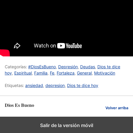
Categorías:
#DiosEsBueno
,
Depresión
,
Deudas
,
Dios te dice
hoy
,
Espiritual
,
Familia
,
Fe
,
Fortaleza
,
General
,
Motivación
Etiquetas:
ansiedad
,
depresion
,
Dios te dice hoy
Dios Es Bueno
Volver arriba
Salir de la versión móvil