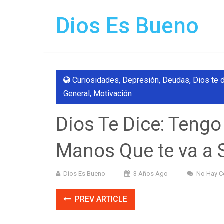
Dios Es Bueno
Curiosidades
,
Depresión
,
Deudas
,
Dios te 
General
,
Motivación
Dios Te Dice: Tengo
Manos Que te va a 
Dios Es Bueno
3 Años Ago
No Hay C
PREV ARTICLE