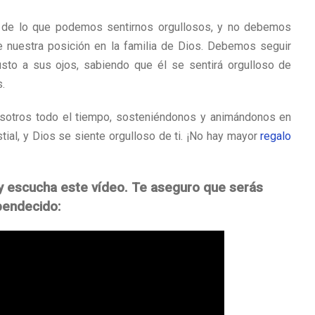
go de lo que podemos sentirnos orgullosos, y no debemos
 nuestra posición en la familia de Dios. Debemos seguir
sto a sus ojos, sabiendo que él se sentirá orgulloso de
.
osotros todo el tiempo, sosteniéndonos y animándonos en
ial, y Dios se siente orgulloso de ti. ¡No hay mayor
regalo
y escucha este vídeo. Te aseguro que serás
bendecido: