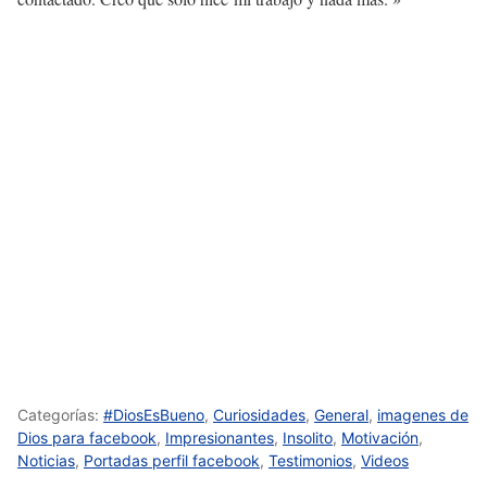
Categorías:
#DiosEsBueno
,
Curiosidades
,
General
,
imagenes de
Dios para facebook
,
Impresionantes
,
Insolito
,
Motivación
,
Noticias
,
Portadas perfil facebook
,
Testimonios
,
Videos