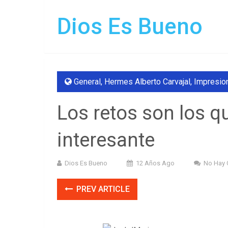
Dios Es Bueno
General
,
Hermes Alberto Carvajal
,
Impresio
Los retos son los q
interesante
Dios Es Bueno
12 Años Ago
No Hay 
PREV ARTICLE