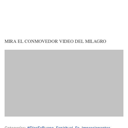
MIRA EL CONMOVEDOR VIDEO DEL MILAGRO
Categorías:
#DiosEsBueno
,
Espiritual
,
Fe
,
Impresionantes
,