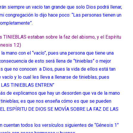
án siempre un vacío tan grande que solo Dios podrá llenar,
mi congregación lo dijo hace poco: “Las personas tienen un
 completamente”.
 TINIEBLAS estaban sobre la faz del abismo, y el Espíritu
nesis 1:2)
 la mano con el “vacío”, pues una persona que tiene una
onsecuencia de esto será llena de “tinieblas” o mejor
s que no conocen a Dios, pues la vida de ellos está tan
cío y lo cual les lleva a llenarse de tinieblas; pues
E LAS TINIEBLAS ENTREN”
más de explicarnos que hay un desorden que va de la mano
as tinieblas; es que nos enseña cómo es que se pueden
ue “EL ESPÍRITU DE DIOS SE MOVÍA SOBRE LA FAZ DE LAS
n cuentan todos los versículos siguientes de “Génesis 1”