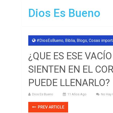
Dios Es Bueno
#DiosEsBueno
,
Biblia
,
Blogs
,
Cosas import
¿QUE ES ESE VACÍ
SIENTEN EN EL CO
PUEDE LLENARLO?
Dios Es Bueno
11 Años Ago
No Hay 
PREV ARTICLE