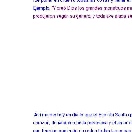
fue poner en orden a todas las cosas y llenar e
Ejemplo:
“Y creó Dios los grandes monstruos ma
produjeron según su género, y toda ave alada s
Así mismo hoy en día lo que el Espíritu Santo qu
corazón, llenándolo con la presencia y el amor
que termine poniendo en orden todas las cosas