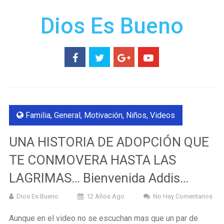
Dios Es Bueno
Familia
,
General
,
Motivación
,
Niños
,
Videos
UNA HISTORIA DE ADOPCIÓN QUE
TE CONMOVERA HASTA LAS
LAGRIMAS… Bienvenida Addis…
Dios Es Bueno
12 Años Ago
No Hay Comentarios
Aunque en el video no se escuchan mas que un par de