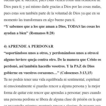
Dios para ti; y así mismo darle gracias a Dios por las cosas malas,
pues estas son también parte de la voluntad de Dios ya que en su
momento las transformara en algo bueno para ti.
“
Y sabemos que a los que aman a Dios,
TODAS
las cosas les
ayudan a bien
” (Romanos 8:28)
4) APRENDE A PERDONAR
“
soportándoos unos a otros, y perdonándoos unos a otros
si
alguno tuviere queja contra otro. De la manera que Cristo os
perdonó, así también hacedlo vosotros.
Y la PAZ de Dios
gobierne en vuestros corazones…
” (Colosenses 3:13
,15
)
Tu no podrás tener una vida equilibrada ni sentimental, espiritual
ni emocionalmente si guardas rencor a alguna persona y la mejor
forma de quitar este rencor que aprendas a personar; pues cuando
una persona perdona se libera de alguna clase de prisión en la que
se encontraba mientras mantenía rencor a alguien; de manera que