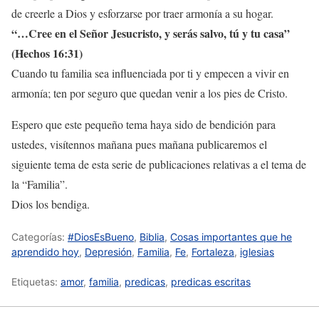
de creerle a Dios y esforzarse por traer armonía a su hogar.
“…
Cree en el Señor Jesucristo, y serás salvo, tú y tu casa”
(Hechos 16:31)
Cuando tu familia sea influenciada por ti y empecen a vivir en
armonía; ten por seguro que quedan venir a los pies de Cristo.
Espero que este pequeño tema haya sido de bendición para
ustedes, visítennos mañana pues mañana publicaremos el
siguiente tema de esta serie de publicaciones relativas a el tema de
la “Familia”.
Dios los bendiga.
Categorías:
#DiosEsBueno
,
Biblia
,
Cosas importantes que he
aprendido hoy
,
Depresión
,
Familia
,
Fe
,
Fortaleza
,
iglesias
Etiquetas:
amor
,
familia
,
predicas
,
predicas escritas