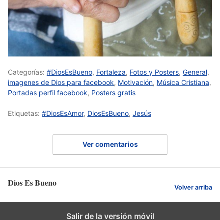
Categorías:
#DiosEsBueno
,
Fortaleza
,
Fotos y Posters
,
General
,
imagenes de Dios para facebook
,
Motivación
,
Música Cristiana
,
Portadas perfil facebook
,
Posters gratis
Etiquetas:
#DiosEsAmor
,
DiosEsBueno
,
Jesús
Ver comentarios
Dios Es Bueno
Volver arriba
Salir de la versión móvil