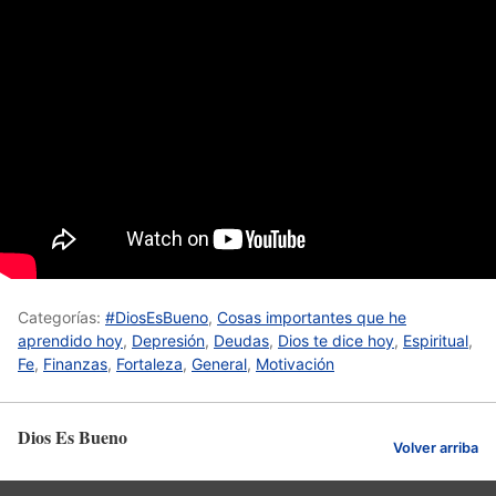
Categorías:
#DiosEsBueno
,
Cosas importantes que he
aprendido hoy
,
Depresión
,
Deudas
,
Dios te dice hoy
,
Espiritual
,
Fe
,
Finanzas
,
Fortaleza
,
General
,
Motivación
Dios Es Bueno
Volver arriba