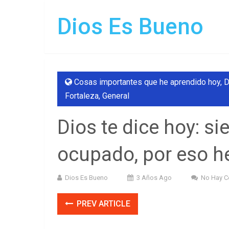
Dios Es Bueno
Cosas importantes que he aprendido hoy
,
D
Fortaleza
,
General
Dios te dice hoy: s
ocupado, por eso he
Dios Es Bueno
3 Años Ago
No Hay C
PREV ARTICLE