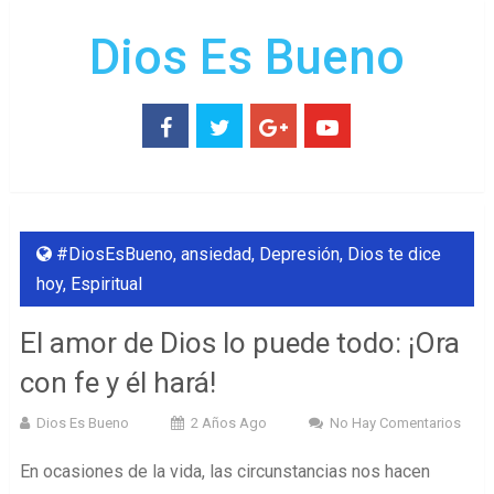
Dios Es Bueno
#DiosEsBueno
,
ansiedad
,
Depresión
,
Dios te dice
hoy
,
Espiritual
El amor de Dios lo puede todo: ¡Ora
con fe y él hará!
Dios Es Bueno
2 Años Ago
No Hay Comentarios
En ocasiones de la vida, las circunstancias nos hacen