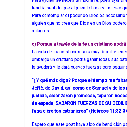
Para ayunar se necesita mucha fe, pues ayunar 
tendría sentido que alguien lo haga si no cree q
Para contemplar el poder de Dios es necesario t
alguien que no crea que Dios es un Dios poderos
milagros.
c) Porque a través de la fe un cristiano podrá 
La vida de los cristianos será muy difícil, el e
embargo un cristiano podrá ganar todas sus batal
le ayudará y le dará nuevas fuerzas para seguir 
“¿Y qué más digo? Porque el tiempo me falta
Jefté, de David, así como de Samuel y de los
justicia, alcanzaron promesas, taparon bocas
de espada, SACARON FUERZAS DE SU DEBILIDA
fuga ejércitos extranjeros” (Hebreos 11:32-3
Espero que este post haya sido de bendición par