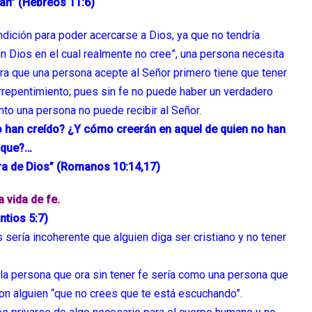
can” (Hebreos 11:6)
dición para poder acercarse a Dios, ya que no tendría
un Dios en el cual realmente no cree”, una persona necesita
ra que una persona acepte al Señor primero tiene que tener
 arrepentimiento; pues sin fe no puede haber un verdadero
nto una persona no puede recibir al Señor.
o han creído? ¿Y cómo creerán en aquel de quien no han
dique?…
labra de Dios” (Romanos 10:14,17)
 vida de fe.
ntios 5:7)
s sería incoherente que alguien diga ser cristiano y no tener
 la persona que ora sin tener fe sería como una persona que
con alguien “que no crees que te está escuchando”.