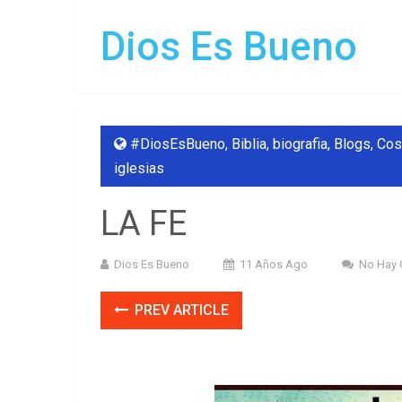
Dios Es Bueno
#DiosEsBueno
,
Biblia
,
biografia
,
Blogs
,
Cos
iglesias
LA FE
Dios Es Bueno
11 Años Ago
No Hay 
PREV ARTICLE