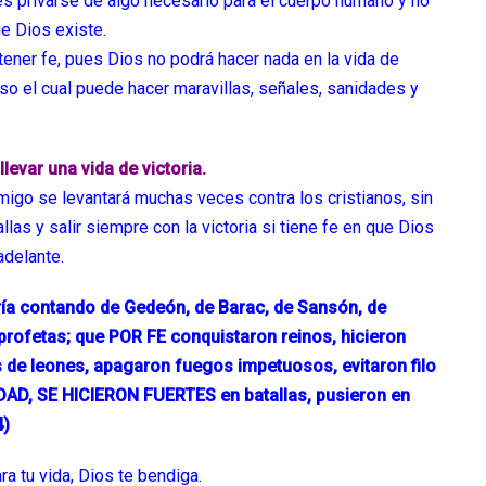
es privarse de algo necesario para el cuerpo humano y no
ue Dios existe.
ener fe, pues Dios no podrá hacer nada en la vida de
o el cual puede hacer maravillas, señales, sanidades y
llevar una vida de victoria.
nemigo se levantará muchas veces contra los cristianos, sin
las y salir siempre con la victoria si tiene fe en que Dios
adelante.
ría contando de Gedeón, de Barac, de Sansón, de
 profetas; que POR FE conquistaron reinos, hicieron
 de leones, apagaron fuegos impetuosos, evitaron filo
D, SE HICIERON FUERTES en batallas, pusieron en
4)
a tu vida, Dios te bendiga.