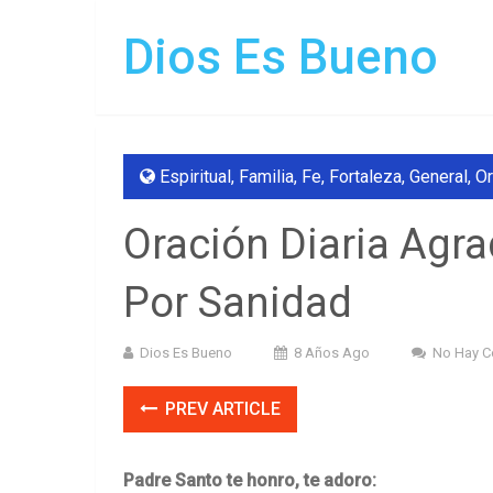
Dios Es Bueno
Espiritual
,
Familia
,
Fe
,
Fortaleza
,
General
,
Or
Oración Diaria Agra
Por Sanidad
Dios Es Bueno
8 Años Ago
No Hay C
PREV ARTICLE
Padre Santo te honro, te adoro: