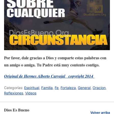
Por favor, dale gracias a Dios y comparte estas palabras con
un amigo o amiga. Tu Padre está muy contento contigo.
Original de Hermes Alberto Carvajal copyright 2014
Categorías:
Espiritual
,
Familia
,
Fe
,
Fortaleza
,
General
,
Oracion
,
Reflexiones
,
Videos
Dios Es Bueno
Volver arriba