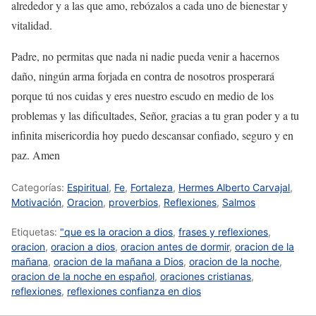
alrededor y a las que amo, rebózalos a cada uno de bienestar y
vitalidad.
Padre, no permitas que nada ni nadie pueda venir a hacernos
daño, ningún arma forjada en contra de nosotros prosperará
porque tú nos cuidas y eres nuestro escudo en medio de los
problemas y las dificultades, Señor, gracias a tu gran poder y a tu
infinita misericordia hoy puedo descansar confiado, seguro y en
paz. Amen
Categorías:
Espiritual
,
Fe
,
Fortaleza
,
Hermes Alberto Carvajal
,
Motivación
,
Oracion
,
proverbios
,
Reflexiones
,
Salmos
Etiquetas:
"que es la oracion a dios
,
frases y reflexiones
,
oracion
,
oracion a dios
,
oracion antes de dormir
,
oracion de la
mañana
,
oracion de la mañana a Dios
,
oracion de la noche
,
oracion de la noche en español
,
oraciones cristianas
,
reflexiones
,
reflexiones confianza en dios