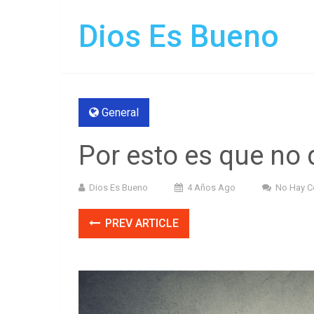
Dios Es Bueno
General
Por esto es que no 
Dios Es Bueno
4 Años Ago
No Hay C
PREV ARTICLE