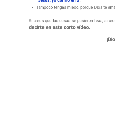
“
Jesús, yo confío en ti”
.
Tampoco tengas miedo, porque Dios te ama 
Si crees que las cosas se pusieron feas, si c
decirte en este corto vídeo.
¡Di