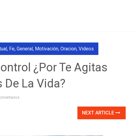
tual
,
Fe
,
General
,
Motivación
,
Oracion
,
Videos
control ¿Por Te Agitas
 De La Vida?
omentarios
NEXT ARTICLE