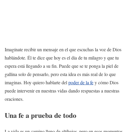
Imagínate recibir un mensaje en el que escuchas la voz de Dios
hablándote. Él te dice que hoy es el día de tu milagro y que tu
espera está llegando a su fin. Puede que se te ponga la piel de
gallina solo de pensarlo, pero esta idea es más real de lo que
imaginas. Hoy quiero hablarte del
poder de la fe
y cómo Dios
puede intervenir en nuestras vidas dando respuestas a nuestras
oraciones.
Una fe a prueba de todo
La vida es un camino lleno de altibajos, pero en esos momentos