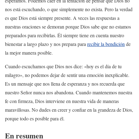
esperamos. Podemos caer en la tentación de pensar que Dios no
nos está escuchando, o que simplemente no exista. Pero la verdad
es que Dios está siempre presente. A veces las respuestas a
nuestras oraciones se demoran porque Dios sabe que no estamos
preparados para recibirlas. Él siempre tiene en cuenta nuestro
bienestar a largo plazo y nos prepara para
recibir la bendición
de
la mejor manera posible.
Cuando escuchamos que Dios nos dice: «hoy es el día de tu
milagro», no podemos dejar de sentir una emoción inexplicable.
Es un mensaje que nos llena de esperanza y nos recuerda que
nuestro Señor nunca nos abandona. Cuando mantenemos nuestra
fe con firmeza, Dios interviene en nuestra vida de maneras
maravillosas. No dudes en creer y confiar en la grandeza de Dios,
porque todo es posible para él.
En resumen