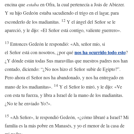
encina que
estaba
en Ofra, la cual pertenecía a Joás de Abiezer.
Y su hijo Gedeón estaba sacudiendo el trigo en el lagar, para
12
esconderlo de los madianitas.
Y el ángel del
Señor
se le
apareció, y le dijo: «El
Señor
está contigo, valiente guerrero».
13
Entonces Gedeón le respondió: «Ah, señor mío, si
nos ha ocurrido todo esto
el
Señor
está con nosotros, ¿por qué
?
¿Y dónde están todas Sus maravillas que nuestros padres nos han
contado, diciendo: “¿No nos hizo el
Señor
subir de Egipto?”.
Pero ahora el
Señor
nos ha abandonado, y nos ha entregado en
14
mano de los madianitas».
Y el
Señor
lo miró, y le dijo: «Ve
con esta tu fuerza, y libra a Israel de la mano de los madianitas.
¿No te he enviado Yo?».
15
«Ah Señor», le respondió Gedeón, «¿cómo libraré a Israel? Mi
familia es la más pobre en Manasés, y yo el menor de la casa de
mi padre».