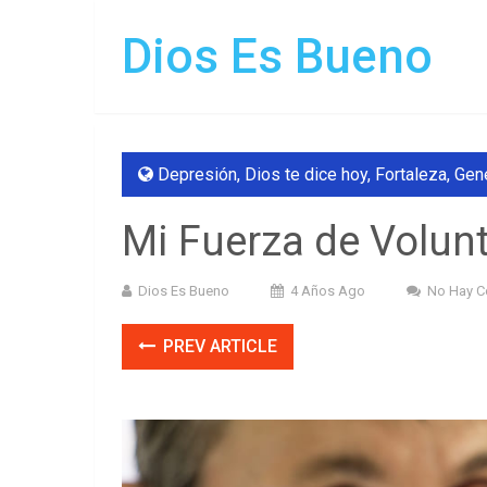
Dios Es Bueno
Depresión
,
Dios te dice hoy
,
Fortaleza
,
Gen
Mi Fuerza de Volunt
Dios Es Bueno
4 Años Ago
No Hay C
PREV ARTICLE